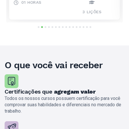
01 HORAS
3
LIÇÕES
1
2
3
4
5
6
7
8
9
10
11
12
13
14
15
16
O que você vai receber
Certificações que
agregam valor
Todos os nossos cursos possuem certificação para você
comprovar suas habilidades e diferenciais no mercado de
trabalho.