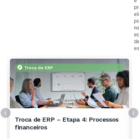
e
pr
el
po
n
eq
d
es
Troca de ERP
Troca de ERP – Etapa 4: Processos
financeiros